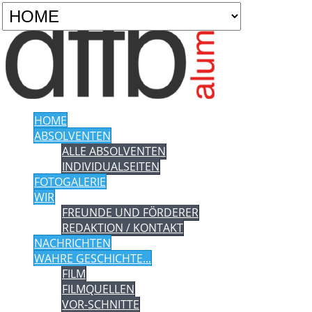
HOME
ABSOLVENTEN
ALLE ABSOLVENTEN
INDIVIDUALSEITEN
FOTOGALERIE
WIR
FREUNDE UND FÖRDERER
REDAKTION / KONTAKT
NACHRICHTEN
WAHRE GESCHICHTE...
FILM
FILMQUELLEN
VOR-SCHNITTE