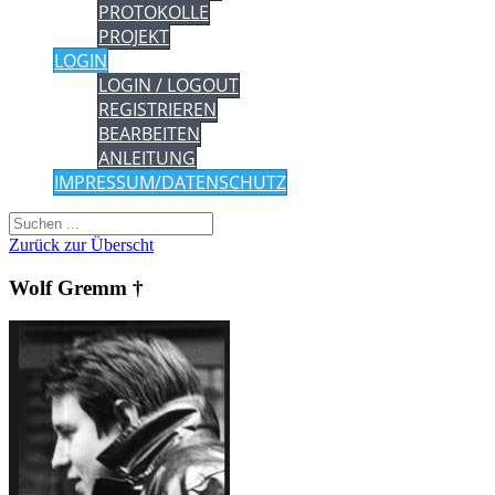
PROTOKOLLE
PROJEKT
LOGIN
LOGIN / LOGOUT
REGISTRIEREN
BEARBEITEN
ANLEITUNG
IMPRESSUM/DATENSCHUTZ
Zurück zur Überscht
Wolf Gremm †