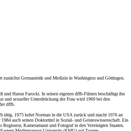
rt zunächst Germanistik und Medizin in Washington und Göttingen.
t und Harun Farocki. In seinen eigenen dffb-Filmen beschäftigt ihn
 und sexueller Unterdrückung der Frau wird 1969 bei den
er dffb.
ffb tätig. 1975 kehrt Norman in die USA zurück und macht 1976 an
1984 auch seinen Doktortitel in Sozial- und Geisteswissenschaft. Ein
als Regisseur, Kameramann und Fotograf in den Vereinigten Staaten.
 Eastern Mediterranean University (EMU) auf Zypern.