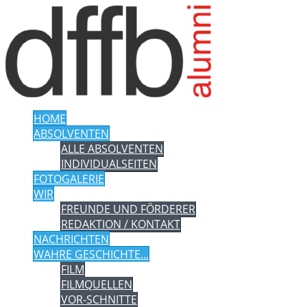
HOME
ABSOLVENTEN
ALLE ABSOLVENTEN
INDIVIDUALSEITEN
FOTOGALERIE
WIR
FREUNDE UND FÖRDERER
REDAKTION / KONTAKT
NACHRICHTEN
WAHRE GESCHICHTE...
FILM
FILMQUELLEN
VOR-SCHNITTE