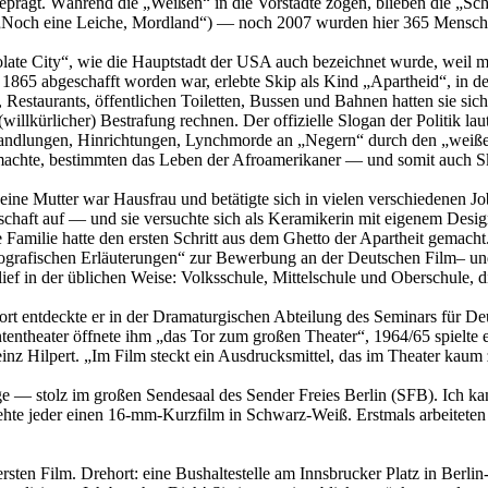
geprägt. Während die „Weißen“ in die Vorstädte zogen, blieben die „S
Noch eine Leiche, Mordland“) — noch 2007 wurden hier 365 Mensche
ate City“, wie die Hauptstadt der USA auch bezeichnet wurde, weil m
i 1865 abgeschafft worden war, erlebte Skip als Kind „Apartheid“, in 
, Restaurants, öffentlichen Toiletten, Bussen und Bahnen hatten sie s
llkürlicher) Bestrafung rechnen. Der offizielle Slogan der Politik laut
sshandlungen, Hinrichtungen, Lynchmorde an „Negern“ durch den „wei
 machte, bestimmten das Leben der Afroamerikaner — und somit auch S
seine Mutter war Hausfrau und betätigte sich in vielen verschiedenen Job
rschaft auf — und sie versuchte sich als Keramikerin mit eigenem Desig
Familie hatte den ersten Schritt aus dem Ghetto der Apartheit gemacht
biografischen Erläuterungen“ zur Bewerbung an der Deutschen Film– und
ef in der üblichen Weise: Volksschule, Mittelschule und Oberschule, d
 entdeckte er in der Dramaturgischen Abteilung des Seminars für Deuts
ntentheater öffnete ihm „das Tor zum großen Theater“, 1964/65 spielte
nz Hilpert. „Im Film steckt ein Ausdrucksmittel, das im Theater kaum z
 stolz im großen Sendesaal des Sender Freies Berlin (SFB). Ich kam 
hr drehte jeder einen 16-mm-Kurzfilm in Schwarz-Weiß. Erstmals arbe
ersten Film. Drehort: eine Bushaltestelle am Innsbrucker Platz in Ber