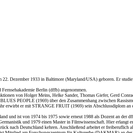
m 22. Dezember 1933 in Baltimore (Maryland/USA) geboren. Er studie
d Fernsehakademie Berlin (dffb) angenommen.
roduktionen von Holger Meins, Helke Sander, Thomas Giefer, Gerd Conrad
ilm BLUES PEOPLE (1969) über den Zusammenhang zwischen Rassismus
Jahr erwirbt er mit STRANGE FRUIT (1969) sein Abschlussdiplom an d
and und ist von 1974 bis 1975 sowie erneut 1988 als Dozent an der d
ermanistik und 1979 einen Master in Filmwissenschaft. Hier erlangt er 
rück nach Deutschland kehren. Anschließend arbeitet er freiberuflich 
d ist Mitglied am Forschungszentrum für Kulturerbe (DAKMAR) an der