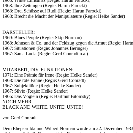
1968: White Christmas (Regie: Harun Farocki)
1968: Ihre Zeitungen (Regie: Harun Farocki)
1968: Drei Schüsse auf Rudi (Regie: Harun Farocki)
1968: Brecht die Macht der Manipulateure (Regie: Helke Sander)
DARSTELLER:
1969: Blues People (Regie: Skip Norman)
1968: Johnson & Co. und der Feldzug gegen die Armut (Regie: Hart
1967: Situationen (Regie: Johannes Beringer)
1967: Santa Lucia (Regie: Gerd Conradt u.a.)
MITARBEIT, DIV. FUNKTIONEN:
1971: Eine Prämie für Irene (Regie: Helke Sander)
1968: Die rote Fahne (Regie: Gerd Conradt)
1967: Subjektitüde (Regie: Helke Sander)
1967: Silvio (Regie: Helke Sander)
1966: Das Vöglein (Regie: Hartmut Bitomsky)
NOCH MEHR
BLACK AND WHITE, UNITE! UNITE!
von Gerd Conradt
Dem Ehepaar Ida und Wilbert Norman wurde am 22. Dezember 1933 ih