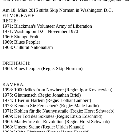
Am 18. März 2015 stirbt Skip Norman in Washington D.C.
FILMOGRAFIE
REGIE:
1971: Blackman's Volunteer Army of Liberation
1971: Washington D.C. November 1970
1969: Strange Fruit
1969: Blues Peopler
1968: Cultural Nationalism
DREHBUCH:
1969: Blues Peopler (Regie: Skip Norman)
KAMERA:
1998: 1000 Miles from Nowhere (Regie: Igor Kovacevich)
1975: Glutmensch (Regie: Jonathan Briel)
1974: 1 Berlin-Harlem (Regie: Lothar Lambert)
1973: Kennen Sie Fernsehen? (Regie: Malte Ludin)
1971: Kohlen für die Naunynstraße (Regie: Horst Schwaab)
1969: Der Tod des Sokrates (Regie: Enzio Edschmid)
1969: Maulwürfe der Revolution (Regie: Horst Schwaab)
1968: Unsere Steine (Regie: Ulrich Knaudt)