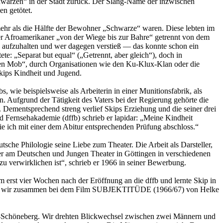
chwarzen“ in der Stadt zurück. Der Slang-Name der inzwischen
n getötet.
ehr als die Hälfte der Bewohner „Schwarze“ waren. Diese lebten im
der Afroamerikaner „von der Wiege bis zur Bahre“ getrennt von dem
ich aufzuhalten und wer dagegen verstieß — das konnte schon ein
ete: „Separat but equal“ („Getrennt, aber gleich“), doch in
ßen Mob“, durch Organisationen wie den Ku-Klux-Klan oder die
kips Kindheit und Jugend.
s, wie beispielsweise als Arbeiterin in einer Munitionsfabrik, als
n. Aufgrund der Tätigkeit des Vaters bei der Regierung gehörte die
. Dementsprechend streng verlief Skips Erziehung und die seiner drei
 Fernsehakademie (dffb) schrieb er lapidar: „Meine Kindheit
ie ich mit einer dem Abitur entsprechenden Prüfung abschloss.“
che Philologie seine Liebe zum Theater. Die Arbeit als Darsteller,
 er am Deutschen und Jungen Theater in Göttingen in verschiedenen
u verwirklichen ist“, schrieb er 1966 in seiner Bewerbung.
erst vier Wochen nach der Eröffnung an die dffb und lernte Skip in
iteten wir zusammen bei dem Film SUBJEKTITÜDE (1966/67) von Helke
lin-Schöneberg. Wir drehten Blickwechsel zwischen zwei Männern und