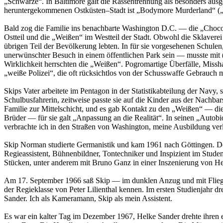
„Schwarze“. In Baltimore galt die Rassentrennung als besonders aus
heruntergekommenen Ostküsten–Stadt ist „Bodymore Murderland“ („
Bald zog die Familie ins benachbarte Washington D.C. — die „Chocol
Ostteil und die „Weißen“ im Westteil der Stadt. Obwohl die Sklavere
übrigen Teil der Bevölkerung lebten. In für sie vorgesehenen Schulen
unerwünschter Besuch in einem öffentlichen Park sein — musste mit (wi
Wirklichkeit herrschten die „Weißen“. Pogromartige Überfälle, Mi
„weiße Polizei“, die oft rücksichtlos von der Schusswaffe Gebrauch
Skips Vater arbeitete im Pentagon in der Statistikabteilung der Navy, 
Schulbusfahrerin, zeitweise passte sie auf die Kinder aus der Nachba
Familie zur Mittelschicht, und es gab Kontakt zu den „Weißen“ — die 
Brüder — für sie galt „Anpassung an die Realität“. In seinen „Auto
verbrachte ich in den Straßen von Washington, meine Ausbildung verli
Skip Norman studierte Germanistik und kam 1961 nach Göttingen. Dort
Regieassistent, Bühnenbildner, Tontechniker und Inspizient im Stude
Stücken, unter anderem mit Bruno Ganz in einer Inszenierung von Hei
Am 17. September 1966 saß Skip — im dunklen Anzug und mit Fliege —
der Regieklasse von Peter Lilienthal kennen. Im ersten Studienja
Sander. Ich als Kameramann, Skip als mein Assistent.
Es war ein kalter Tag im Dezember 1967, Helke Sander drehte ihren 