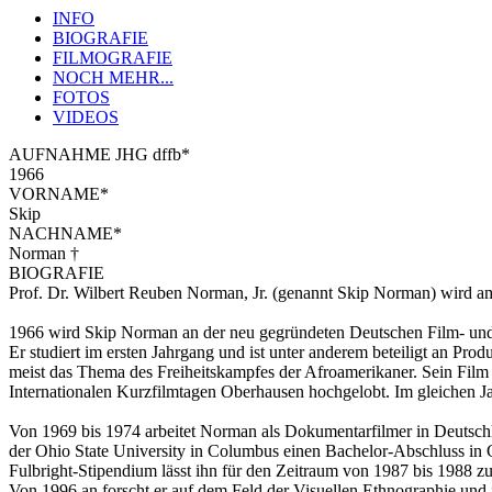
INFO
BIOGRAFIE
FILMOGRAFIE
NOCH MEHR...
FOTOS
VIDEOS
AUFNAHME JHG dffb*
1966
VORNAME*
Skip
NACHNAME*
Norman †
BIOGRAFIE
Prof. Dr. Wilbert Reuben Norman, Jr. (genannt Skip Norman) wird a
1966 wird Skip Norman an der neu gegründeten Deutschen Film- un
Er studiert im ersten Jahrgang und ist unter anderem beteiligt an P
meist das Thema des Freiheitskampfes der Afroamerikaner. Sein F
Internationalen Kurzfilmtagen Oberhausen hochgelobt. Im gleichen 
Von 1969 bis 1974 arbeitet Norman als Dokumentarfilmer in Deutschl
der Ohio State University in Columbus einen Bachelor-Abschluss in G
Fulbright-Stipendium lässt ihn für den Zeitraum von 1987 bis 1988 zu
Von 1996 an forscht er auf dem Feld der Visuellen Ethnographie un