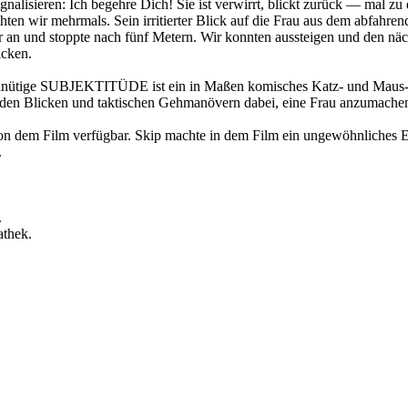
gnalisieren: Ich begehre Dich! Sie ist verwirrt, blickt zurück — mal 
ehten wir mehrmals. Sein irritierter Blick auf die Frau aus dem abfah
an und stoppte nach fünf Metern. Wir konnten aussteigen und den näc
icken.
rminütige SUBJEKTITÜDE ist ein in Maßen komisches Katz- und Maus-Sp
nden Blicken und taktischen Gehmanövern dabei, eine Frau anzumachen
 von dem Film verfügbar. Skip machte in dem Film ein ungewöhnliches E
.
.
athek.