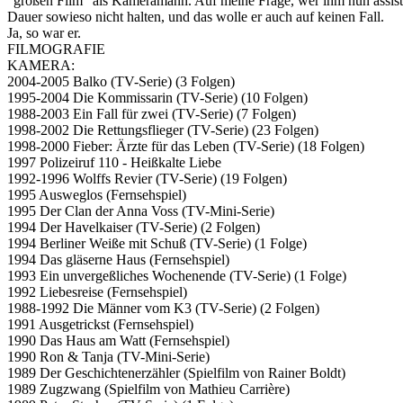
"großen Film" als Kameramann. Auf meine Frage, wer ihm nun assistie
Dauer sowieso nicht halten, und das wolle er auch auf keinen Fall.
Ja, so war er.
FILMOGRAFIE
KAMERA:
2004-2005 Balko (TV-Serie) (3 Folgen)
1995-2004 Die Kommissarin (TV-Serie) (10 Folgen)
1988-2003 Ein Fall für zwei (TV-Serie) (7 Folgen)
1998-2002 Die Rettungsflieger (TV-Serie) (23 Folgen)
1998-2000 Fieber: Ärzte für das Leben (TV-Serie) (18 Folgen)
1997 Polizeiruf 110 - Heißkalte Liebe
1992-1996 Wolffs Revier (TV-Serie) (19 Folgen)
1995 Ausweglos (Fernsehspiel)
1995 Der Clan der Anna Voss (TV-Mini-Serie)
1994 Der Havelkaiser (TV-Serie) (2 Folgen)
1994 Berliner Weiße mit Schuß (TV-Serie) (1 Folge)
1994 Das gläserne Haus (Fernsehspiel)
1993 Ein unvergeßliches Wochenende (TV-Serie) (1 Folge)
1992 Liebesreise (Fernsehspiel)
1988-1992 Die Männer vom K3 (TV-Serie) (2 Folgen)
1991 Ausgetrickst (Fernsehspiel)
1990 Das Haus am Watt (Fernsehspiel)
1990 Ron & Tanja (TV-Mini-Serie)
1989 Der Geschichtenerzähler (Spielfilm von Rainer Boldt)
1989 Zugzwang (Spielfilm von Mathieu Carrière)