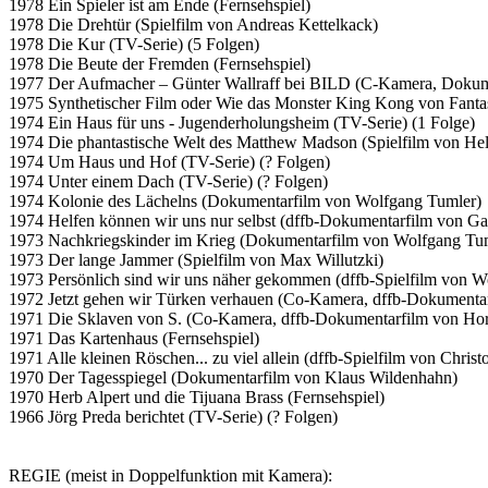
1978 Ein Spieler ist am Ende (Fernsehspiel)
1978 Die Drehtür (Spielfilm von Andreas Kettelkack)
1978 Die Kur (TV-Serie) (5 Folgen)
1978 Die Beute der Fremden (Fernsehspiel)
1977 Der Aufmacher – Günter Wallraff bei BILD (C-Kamera, Dokume
1975 Synthetischer Film oder Wie das Monster King Kong von Fanta
1974 Ein Haus für uns - Jugenderholungsheim (TV-Serie) (1 Folge)
1974 Die phantastische Welt des Matthew Madson (Spielfilm von He
1974 Um Haus und Hof (TV-Serie) (? Folgen)
1974 Unter einem Dach (TV-Serie) (? Folgen)
1974 Kolonie des Lächelns (Dokumentarfilm von Wolfgang Tumler)
1974 Helfen können wir uns nur selbst (dffb-Dokumentarfilm von G
1973 Nachkriegskinder im Krieg (Dokumentarfilm von Wolfgang Tu
1973 Der lange Jammer (Spielfilm von Max Willutzki)
1973 Persönlich sind wir uns näher gekommen (dffb-Spielfilm von W
1972 Jetzt gehen wir Türken verhauen (Co-Kamera, dffb-Dokumenta
1971 Die Sklaven von S. (Co-Kamera, dffb-Dokumentarfilm von Ho
1971 Das Kartenhaus (Fernsehspiel)
1971 Alle kleinen Röschen... zu viel allein (dffb-Spielfilm von Chris
1970 Der Tagesspiegel (Dokumentarfilm von Klaus Wildenhahn)
1970 Herb Alpert und die Tijuana Brass (Fernsehspiel)
1966 Jörg Preda berichtet (TV-Serie) (? Folgen)
REGIE (meist in Doppelfunktion mit Kamera):