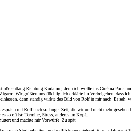
mannstraße entlang Richtung Kudamm, denn ich wollte ins Cinéma Paris u
igarre. Wir grüßten uns flüchtig, ich erklärte im Vorbeigehen, dass ich 
einlassen, denn ständig wirkte das Bild von Rolf in mir nach. Er sah, w
 Gespräch mit Rolf nach so langer Zeit, die wir und nicht mehr gesehen
es so oft ist: Termine, Stress, anderes im Kopf...
hüttert und machte mir Vorwürfe. Zu spät.
 kurz nach Studienbeginn an der dffb kennengelernt. Er war Jahrgang 19