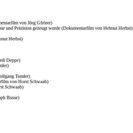
ntarfilm von Jörg Gfrörer)
sie und Präzision gezeugt wurde (Dokumentarfilm von Helmut Herbst)
lmut Herbst)
ardi Deppe)
mler)
olfgang Tumler)
rfilm von Horst Schwaab)
rst Schwaab)
toph Busse)