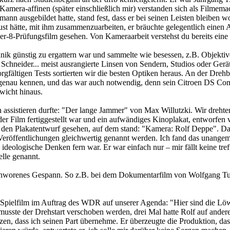
amera-affinen (später einschließlich mir) verstanden sich als Filmema
n ausgebildet hatte, stand fest, dass er bei seinen Leisten bleiben 
st hätte, mit ihm zusammenzuarbeiten, er bräuchte gelegentlich einen As
er-8-Prüfungsfilm gesehen. Von Kameraarbeit verstehst du bereits eine
ik günstig zu ergattern war und sammelte wie besessen, z.B. Objektive
Schneider... meist ausrangierte Linsen von Sendern, Studios oder Gerät
fältigen Tests sortierten wir die besten Optiken heraus. An der Drehb
nt genau kennen, und das war auch notwendig, denn sein Citroen DS Co
wicht hinaus.
ch assistieren durfte: "Der lange Jammer" von Max Willutzki. Wir dreh
er Film fertiggestellt war und ein aufwändiges Kinoplakat, entworfen 
e den Plakatentwurf gesehen, auf dem stand: "Kamera: Rolf Deppe". Da
 Veröffentlichungen gleichwertig genannt werden. Ich fand das unange
es ideologische Denken fern war. Er war einfach nur – mir fällt keine tr
elle genannt.
chworenes Gespann. So z.B. bei dem Dokumentarfilm von Wolfgang Tuml
en Spielfilm im Auftrag des WDR auf unserer Agenda: "Hier sind die 
 musste der Drehstart verschoben werden, drei Mal hatte Rolf auf andere
tzen, dass ich seinen Part übernehme. Er überzeugte die Produktion, da