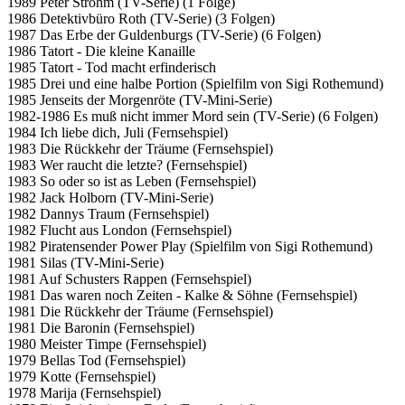
1989 Peter Strohm (TV-Serie) (1 Folge)
1986 Detektivbüro Roth (TV-Serie) (3 Folgen)
1987 Das Erbe der Guldenburgs (TV-Serie) (6 Folgen)
1986 Tatort - Die kleine Kanaille
1985 Tatort - Tod macht erfinderisch
1985 Drei und eine halbe Portion (Spielfilm von Sigi Rothemund)
1985 Jenseits der Morgenröte (TV-Mini-Serie)
1982-1986 Es muß nicht immer Mord sein (TV-Serie) (6 Folgen)
1984 Ich liebe dich, Juli (Fernsehspiel)
1983 Die Rückkehr der Träume (Fernsehspiel)
1983 Wer raucht die letzte? (Fernsehspiel)
1983 So oder so ist as Leben (Fernsehspiel)
1982 Jack Holborn (TV-Mini-Serie)
1982 Dannys Traum (Fernsehspiel)
1982 Flucht aus London (Fernsehspiel)
1982 Piratensender Power Play (Spielfilm von Sigi Rothemund)
1981 Silas (TV-Mini-Serie)
1981 Auf Schusters Rappen (Fernsehspiel)
1981 Das waren noch Zeiten - Kalke & Söhne (Fernsehspiel)
1981 Die Rückkehr der Träume (Fernsehspiel)
1981 Die Baronin (Fernsehspiel)
1980 Meister Timpe (Fernsehspiel)
1979 Bellas Tod (Fernsehspiel)
1979 Kotte (Fernsehspiel)
1978 Marija (Fernsehspiel)