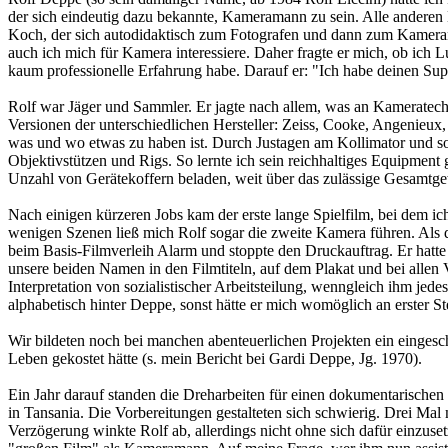
der sich eindeutig dazu bekannte, Kameramann zu sein. Alle anderen K
Koch, der sich autodidaktisch zum Fotografen und dann zum Kameraman
auch ich mich für Kamera interessiere. Daher fragte er mich, ob ich Lu
kaum professionelle Erfahrung habe. Darauf er: "Ich habe deinen Sup
Rolf war Jäger und Sammler. Er jagte nach allem, was an Kameratechn
Versionen der unterschiedlichen Hersteller: Zeiss, Cooke, Angenieux, 
was und wo etwas zu haben ist. Durch Justagen am Kollimator und sorg
Objektivstützen und Rigs. So lernte ich sein reichhaltiges Equipme
Unzahl von Gerätekoffern beladen, weit über das zulässige Gesamtge
Nach einigen kürzeren Jobs kam der erste lange Spielfilm, bei dem i
wenigen Szenen ließ mich Rolf sogar die zweite Kamera führen. Als d
beim Basis-Filmverleih Alarm und stoppte den Druckauftrag. Er hatt
unsere beiden Namen in den Filmtiteln, auf dem Plakat und bei allen
Interpretation von sozialistischer Arbeitsteilung, wenngleich ihm jed
alphabetisch hinter Deppe, sonst hätte er mich womöglich an erster St
Wir bildeten noch bei manchen abenteuerlichen Projekten ein einges
Leben gekostet hätte (s. mein Bericht bei Gardi Deppe, Jg. 1970).
Ein Jahr darauf standen die Dreharbeiten für einen dokumentarisch
in Tansania. Die Vorbereitungen gestalteten sich schwierig. Drei Mal
Verzögerung winkte Rolf ab, allerdings nicht ohne sich dafür einzuse