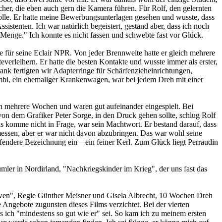
cher, die eben auch gern die Kamera führen. Für Rolf, den gelernten
wolle. Er hatte meine Bewerbungsunterlagen gesehen und wusste, dass
sistenten. Ich war natürlich begeistert, gestand aber, dass ich noch
 Menge." Ich konnte es nicht fassen und schwebte fast vor Glück.
 für seine Eclair NPR. Von jeder Brennweite hatte er gleich mehrere
everleihern. Er hatte die besten Kontakte und wusste immer als erster,
ank fertigten wir Adapterringe für Schärfenzieheinrichtungen,
mbi, ein ehemaliger Krankenwagen, war bei jedem Dreh mit einer
ten mehrere Wochen und waren gut aufeinander eingespielt. Bei
von dem Grafiker Peter Sorge, in den Druck gehen sollte, schlug Rolf
s komme nicht in Frage, war sein Machtwort. Er bestand darauf, dass
messen, aber er war nicht davon abzubringen. Das war wohl seine
effendere Bezeichnung ein – ein feiner Kerl. Zum Glück liegt Perraudin
er in Nordirland, "Nachkriegskinder im Krieg", der uns fast das
Löwen", Regie Günther Meisner und Gisela Albrecht, 10 Wochen Dreh
 Angebote zugunsten dieses Films verzichtet. Bei der vierten
ss ich "mindestens so gut wie er" sei. So kam ich zu meinem ersten