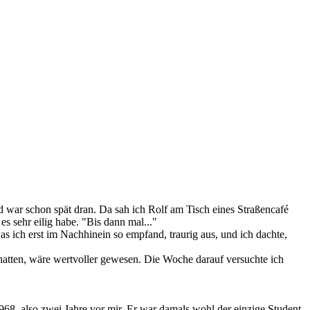
nd war schon spät dran. Da sah ich Rolf am Tisch eines Straßencafé
es sehr eilig habe. "Bis dann mal..."
as ich erst im Nachhinein so empfand, traurig aus, und ich dachte,
 hatten, wäre wertvoller gewesen. Die Woche darauf versuchte ich
68, also zwei Jahre vor mir. Er war damals wohl der einzige Student,