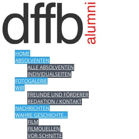
HOME
ABSOLVENTEN
ALLE ABSOLVENTEN
INDIVIDUALSEITEN
FOTOGALERIE
WIR
FREUNDE UND FÖRDERER
REDAKTION / KONTAKT
NACHRICHTEN
WAHRE GESCHICHTE...
FILM
FILMQUELLEN
VOR-SCHNITTE