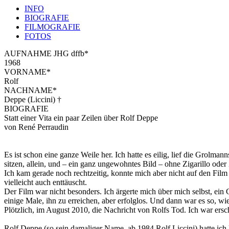
INFO
BIOGRAFIE
FILMOGRAFIE
FOTOS
AUFNAHME JHG dffb*
1968
VORNAME*
Rolf
NACHNAME*
Deppe (Liccini) †
BIOGRAFIE
Statt einer Vita ein paar Zeilen über Rolf Deppe
von René Perraudin
Es ist schon eine ganze Weile her. Ich hatte es eilig, lief die Grol
sitzen, allein, und – ein ganz ungewohntes Bild – ohne Zigarillo oder Z
Ich kam gerade noch rechtzeitig, konnte mich aber nicht auf den Film 
vielleicht auch enttäuscht.
Der Film war nicht besonders. Ich ärgerte mich über mich selbst, ein
einige Male, ihn zu erreichen, aber erfolglos. Und dann war es so, wie 
Plötzlich, im August 2010, die Nachricht von Rolfs Tod. Ich war ersc
Rolf Deppe (so sein damaliger Name, ab 1984 Rolf Liccini) hatte ich