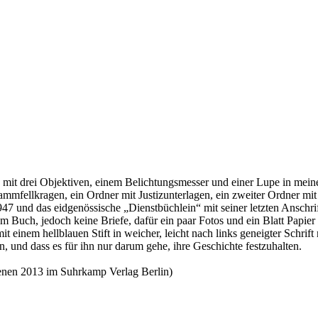
Objektiven, einem Belichtungsmesser und einer Lupe in meinem L
ammfellkragen, ein Ordner mit Justizunterlagen, ein zweiter Ordner m
 und das eidgenössische „Dienstbüchlein“ mit seiner letzten Anschrif
 Buch, jedoch keine Briefe, dafür ein paar Fotos und ein Blatt Papie
it einem hellblauen Stift in weicher, leicht nach links geneigter Schri
 und dass es für ihn nur darum gehe, ihre Geschichte festzuhalten.
enen 2013 im Suhrkamp Verlag Berlin)