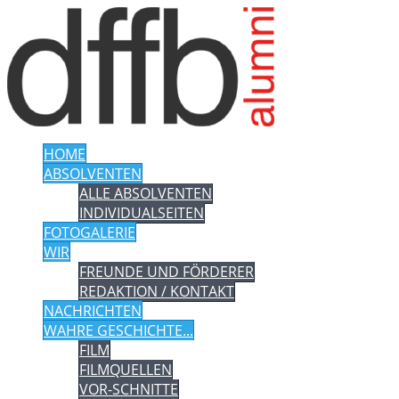
HOME
ABSOLVENTEN
ALLE ABSOLVENTEN
INDIVIDUALSEITEN
FOTOGALERIE
WIR
FREUNDE UND FÖRDERER
REDAKTION / KONTAKT
NACHRICHTEN
WAHRE GESCHICHTE...
FILM
FILMQUELLEN
VOR-SCHNITTE