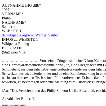
AUFNAHME JHG dffb*
1967
VORNAME*
Philip
NACHNAME*
Sauber †
WEBSITE 1
de.wikipedia.org/wiki/Werner_Sauber
INFOS zu WEBSITE 1
Wikipedia-Eintrag
BIOGRAFIE
(Statt einer Vita)
…………………………Von seinen Dingen sind eine Nikon-Kamera mit drei 
eine Hermes-Reiseschreibmaschine ohne „ß“, eine Fliegerjacke mit L
Schöneberg aus dem Jahr 1969, eine Geburtsurkunde aus dem Jahr 1947
Schweizer besitzt, außerdem hier und da eine Randbemerkung in einem
nachts an dem ovalen Tisch seinen Film vorbereitete. Er hatte darauf m
beweisen, zu bekräftigen oder eine Meinung zum Ausdruck zu bringen,
(Aus “Das Verschwinden des Philip S.“ von Ulrike Edschmid, erschi
Anzahl aller Bilder:
1