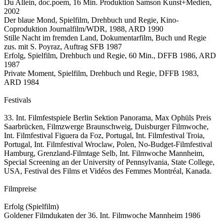
Du Allein, doc.poem, 16 Min. Produktion Samson Kunst+Medien,
2002
Der blaue Mond, Spielfilm, Drehbuch und Regie, Kino-
Coproduktion Journalfilm/WDR, 1988, ARD 1990
Stille Nacht im fremden Land, Dokumentarfilm, Buch und Regie
zus. mit S. Poyraz, Auftrag SFB 1987
Erfolg, Spielfilm, Drehbuch und Regie, 60 Min., DFFB 1986, ARD
1987
Private Moment, Spielfilm, Drehbuch und Regie, DFFB 1983,
ARD 1984
Festivals
33. Int. Filmfestspiele Berlin Sektion Panorama, Max Ophüls Preis
Saarbrücken, Filmzwerge Braunschweig, Duisburger Filmwoche,
Int. Filmfestival Figuera da Foz, Portugal, Int. Filmfestival Troia,
Portugal, Int. Filmfestival Wroclaw, Polen, No-Budget-Filmfestival
Hamburg, Grenzland-Filmtage Selb, Int. Filmwoche Mannheim,
Special Screening an der University of Pennsylvania, State College,
USA, Festival des Films et Vidéos des Femmes Montréal, Kanada.
Filmpreise
Erfolg (Spielfilm)
Goldener Filmdukaten der 36. Int. Filmwoche Mannheim 1986