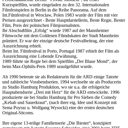
Kurzspielfilm, wurde eingeladen zu den 32. Internationalen
Filmfestspielen in Berlin in die Reihe Panorama. Auf dem
Int.Filmfestival in Wroclaw, Polen 1983 wurde der Film mit vier
Preisen ausgezeichnet - Beste Hauptdarstellerin, Beste Regie, Bester
Film, Preis der polnischen Filmjournalisten.
Ihr Abschußfilm „Erfolg“ wurde 1987 auf der Mannheimer
Filmwoche mit dem Goldenen Filmdukaten der Stadt Mannheim
prämiert. Er war der einzige deutsche Festivalbeitrag, der eine
Auszeichnung erhielt.
Beim Int. Filmfestival in Porto, Portugal 1987 erhielt der Film als
Auszeichnung eine Lobende Erwähnung.
1989 führte sie Regie bei dem Spielfilm „Der Blaue Mond“, der
beim Max-Ophüls-Preis 1989 uraufgeführt wurde.
Ab 1990 betreute sie als Redakteurin für die ARD einige Tatorte
und zahlreiche Vorabendserien. 1994 wechselte sie als Producerin
zu Studio Hamburg Produktion, wo sie u.a. die erfolgreiche
Hauptabendserie „Drei mit Herz“ für die ARD entwickelte. 1996
produzierte sie bei Studio Hamburg für Pro Sieben die Comedy
„Kebab und Sauerkraut“, (nach ihrer eig, Idee und Konzept mit
Sema Poyraz u. Wolfgang Wysocki) eine der ersten deutschen
Original-Sitcoms.
Ihre eigene 13-teilige Familienserie „Die Biester“, konzipiert