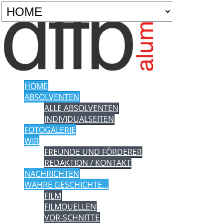
HOME
ABSOLVENTEN
ALLE ABSOLVENTEN
INDIVIDUALSEITEN
FOTOGALERIE
WIR
FREUNDE UND FÖRDERER
REDAKTION / KONTAKT
NACHRICHTEN
WAHRE GESCHICHTE...
FILM
FILMQUELLEN
VOR-SCHNITTE