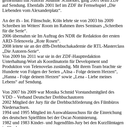
gemeinsam mit Autorin Susanne Schneider, ging 2001 beim ZDF
auf Sendung. Ebenfalls 2001 lief im ZDF ihr Fernsehspiel „Die
Liebenden vom Alexanderplatz“.
An der ifs - Int. Filmschule, Köln lehrte sie von 2003 bis 2009
Schreiben im Writers' Room im Rahmen ihres Seminars „Schreiben
für die Serie“.
2006 übernahm sie Im Auftrag des NDR die Redaktion der ersten
ARD-Telenovela „Rote Rosen“.
2008 leitete sie an der dffb-Drehbuchakademie die RTL-Masterclass
„Die Autoren-Serie“.
Von 2009 bis 2011 war sie in der ZDF-Hauptredaktion
Unterhaltung-Wort als Koordinatorin für Development und
Produktion von Telenovelas zuständig. Mit ihrem Team brachte sie
Hunderte von Folgen der Serien „Alisa - Folge deinem Herzen“,
„Hanna - Folge deinem Herzen“ sowie „Lena - Liebe meines
Lebens“ auf Sendung.
Von 2007 bis 2009 war Monika Schmid Vorstandsmitglied des
VDD – Verband Deutscher Drehbuchautoren
2002 Mitglied der Jury für die Drehbuchförderung des Filmbüros
Niedersachsen.
1994 und 1995 Mitglied im Auswahlausschuss für die Einreichung
des deutschen Spielfilms bei der Oscar-Nominierung.
1982 und 1983 Kinder- und Jugendfilm-Jury bei den Kurzfilmtagen