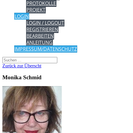
PROTOKOLLE
PROJEKT
LOGIN
LOGIN / LOGOUT
REGISTRIEREN
BEARBEITEN
ANLEITUNG
IMPRESSUM/DATENSCHUTZ
Zurück zur Überscht
Monika Schmid