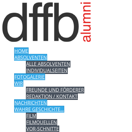
HOME
ABSOLVENTEN
ALLE ABSOLVENTEN
INDIVIDUALSEITEN
FOTOGALERIE
WIR
FREUNDE UND FÖRDERER
REDAKTION / KONTAKT
NACHRICHTEN
WAHRE GESCHICHTE...
FILM
FILMQUELLEN
VOR-SCHNITTE