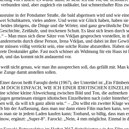
verbunden sind, aber zugleich ein radikaler, fast schmerzhafter Riss zw
sruine in der Potsdamer Straße, die bald abgerissen wird und wie ein
, zwei Schubkarren, vieles andere. Und wenn wir Glück haben, haben si
r; beides übrigens, die Dinge und die Wörter, sind ganz gewöhnliche D
e Geschichte, Zeitläufe, und trockenen Schutt. Es lässt sich lesen durch
d.“ – Man muss sich diese Sätze von Vrkljan gesprochen vorstellen, in
andererseits durch diese Person, Irena Vrkljan, und dabei ist ihre Ge
 müssen völlig verrückt sein, eine solche Ruine abzureißen. Haben si
rete Denkmäler gäbe. Fast noch schöner als Widmung für ein Haus ist B
 sah, und das kommt nicht andauernd vor.
weiß nicht genau, wie man ihn aussprechen soll, das gefällt mir. Man
e Zunge damit anstellen sollen.
Einer davon heißt Faroqhi dreht (1967), der Untertitel ist „Ein Filmberi
NA, FILM DOCH EINFACH, WIE ICH EINER IDIOTISCHEN EINZELHEIT
r eine schöne kleine Abweichung zwischen Bild und Ton, die aufmerken 
jagen gemeinsam einigen idiotischen Einzelheiten nach (oder hinterhe
n will, da will ich ganz allein sein.“ – „Du willst ein zweiter Kluge we
h bin der Auffassung, dass man nur dann einen Film machen kann, wenn
ss man sie in jedem Laden kaufen kann; Tonband, so billig, dass man es
, ergänzt: „Super-8“. Farocki: „Nein, 4 mm möglichst. Einmal in de