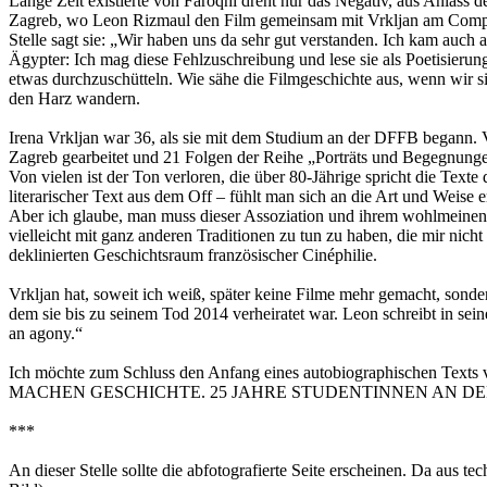
Lange Zeit existierte von Faroqhi dreht nur das Negativ, aus Anlass 
Zagreb, wo Leon Rizmaul den Film gemeinsam mit Vrkljan am Compute
Stelle sagt sie: „Wir haben uns da sehr gut verstanden. Ich kam auc
Ägypter: Ich mag diese Fehlzuschreibung und lese sie als Poetisierun
etwas durchzuschütteln. Wie sähe die Filmgeschichte aus, wenn wir 
den Harz wandern.
Irena Vrkljan war 36, als sie mit dem Studium an der DFFB begann. 
Zagreb gearbeitet und 21 Folgen der Reihe „Porträts und Begegnungen“
Von vielen ist der Ton verloren, die über 80-Jährige spricht die Text
literarischer Text aus dem Off – fühlt man sich an die Art und Weise
Aber ich glaube, man muss dieser Assoziation und ihrem wohlmeinende
vielleicht mit ganz anderen Traditionen zu tun zu haben, die mir nic
deklinierten Geschichtsraum französischer Cinéphilie.
Vrkljan hat, soweit ich weiß, später keine Filme mehr gemacht, sond
dem sie bis zu seinem Tod 2014 verheiratet war. Leon schreibt in seine
an agony.“
Ich möchte zum Schluss den Anfang eines autobiographischen Text
MACHEN GESCHICHTE. 25 JAHRE STUDENTINNEN AN DER DFFB v
***
An dieser Stelle sollte die abfotografierte Seite erscheinen. Da aus