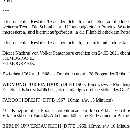
Bild).
***
Ich drucke den Rest des Texts hier nicht ab, damit keiner auf die Ide
weiteren Text: „Die Schönheit und Unwichtigkeit der Provinz. Was in
interessieren, sind hiermit aufgefordert, in die Filmbibliothek am P
Ich drucke den Rest des Texts hier nicht ab, um mich und andere dar
Dieser Nachruf von Volker Pantenburg erschien am 24.03.2021 ebenfal
FILMOGRAFIE
FILMOGRAFIE:
Zwischen 1962 und 1968 als Drehbuchautorin 28 Folgen der Reihe "Po
WIDMUNG FÜR EIN HAUS (DFFB 1966, 16mm, s/w, 5 Minuten)
Ein ehemals herrschaftliches, jetzt baufälliges und leerstehendes Geb
FAROQHI DREHT (DFFB 1967, 16mm, s/w, 15 Minuten)
"Ein Kurzporträt der kroatischen Filmmacherin Irena Vrkljan von 
Vrkljan skizziert Farockis Arbeit und hält seine Reflexionen in Bezug
BERLIN UNVERKÄUFLICH (DFFB 1968, 16mm, s/w, 16 Minute