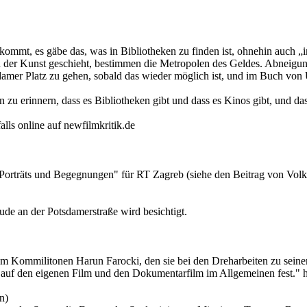
e kommt, es gäbe das, was in Bibliotheken zu finden ist, ohnehin auch 
 der Kunst geschieht, bestimmen die Metropolen des Geldes. Abneigung g
otsdamer Platz zu gehen, sobald das wieder möglich ist, und im Buch vo
an zu erinnern, dass es Bibliotheken gibt und dass es Kinos gibt, und 
ls online auf newfilmkritik.de
rträts und Begegnungen" für RT Zagreb (siehe den Beitrag von Volker
äude an der Potsdamerstraße wird besichtigt.
ihrem Kommilitonen Harun Farocki, den sie bei den Dreharbeiten zu 
 auf den eigenen Film und den Dokumentarfilm im Allgemeinen fest." htt
n)