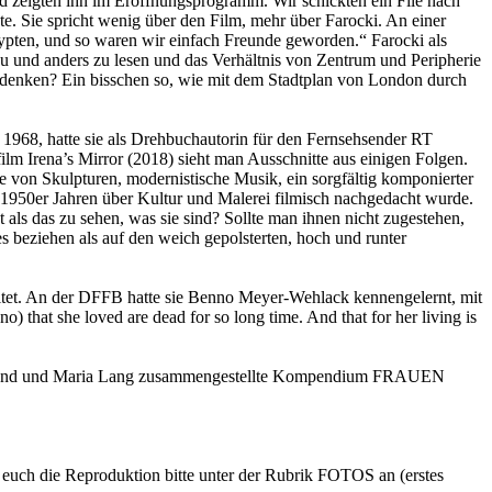
und zeigten ihn im Eröffnungsprogramm. Wir schickten ein File nach
 Sie spricht wenig über den Film, mehr über Farocki. An einer
gypten, und so waren wir einfach Freunde geworden.“ Farocki als
neu und anders zu lesen und das Verhältnis von Zentrum und Peripherie
s denken? Ein bisschen so, wie mit dem Stadtplan von London durch
1968, hatte sie als Drehbuchautorin für den Fernsehsender RT
ilm Irena’s Mirror (2018) sieht man Ausschnitte aus einigen Folgen.
fe von Skulpturen, modernistische Musik, ein sorgfältig komponierter
n 1950er Jahren über Kultur und Malerei filmisch nachgedacht wurde.
ls das zu sehen, was sie sind? Sollte man ihnen nicht zugestehen,
s beziehen als auf den weich gepolsterten, hoch und runter
beitet. An der DFFB hatte sie Benno Meyer-Wehlack kennengelernt, mit
) that she loved are dead for so long time. And that for her living is
e Aurand und Maria Lang zusammengestellte Kompendium FRAUEN
t euch die Reproduktion bitte unter der Rubrik FOTOS an (erstes