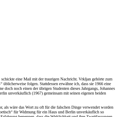
, schickte eine Mail mit der traurigen Nachricht. Vrkljan gehörte zum
 üblicherweise folgen. Stattdessen erwähne ich, dass sie 1966 eine
ne doch noch einen der übrigen Studenten dieses Jahrgangs, Johannes
erlin unverkäuflich (1967) gemeinsam mit seinen eigenen beiden
r, als wäre das Wort zu oft für die falschen Dinge verwendet worden
etisch“ für Widmung für ein Haus und Berlin unverkäuflich so
e Erfahrung benennen, dass die Wirklichkeit und ihre Zweitfassungen