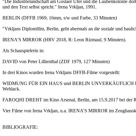
"Die Industrielandschaft am Goslaer Ufer und die Laubenkolonie dort
und den Text selbst spricht." Irena Vrkljan, 1991.
BERLIN (DFFB 1969, 16mm, s/w und Farbe, 33 Minuten)
"Vrkljans Diplomfilm, Berlin, geht abermals an die soziale und baulich
IRENA’S MIRROR (HRV 2018, R: Leon Rizmaul, 9 Minuten).
Als Schauspielerin in:
DAVID von Peter Lillienthal (ZDF 1979, 127 Minuten)
In drei Kinos wurden Irena Vrkljans DFFB-Filme vorgestellt:
WIDMUNG FÜR EIN HAUS und BERLIN UNVERKÄUFLICH beim FilmSam
Wehlack.
FAROQHI DREHT im Kino Arsenal, Berlin, am 15.9.2017 bei der Ret
Vier Filme von Irena Vrkljan, u.a. IRENA’S MIRROR im Zeughauski
BIBLIOGRAFIE: