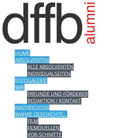
HOME
ABSOLVENTEN
ALLE ABSOLVENTEN
INDIVIDUALSEITEN
FOTOGALERIE
WIR
FREUNDE UND FÖRDERER
REDAKTION / KONTAKT
NACHRICHTEN
WAHRE GESCHICHTE...
FILM
FILMQUELLEN
VOR-SCHNITTE