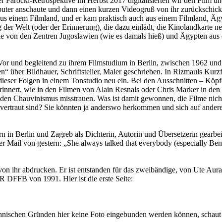
der Farocki-Retrospektive im Herbst 2017 digitalisierten wir den Film 
r anschaute und dann einen kurzen Videogruß von ihr zurückschickte.
h aus einem Filmland, und er kam praktisch auch aus einem Filmland, Ä
g der Welt (oder der Erinnerung), die dazu einlädt, die Kinolandkarte 
sie von den Zentren Jugoslawien (wie es damals hieß) und Ägypten au
Vor und begleitend zu ihrem Filmstudium in Berlin, zwischen 1962 und 
 über Bildhauer, Schriftsteller, Maler geschrieben. In Rizmauls Kurzf
e dieser Folgen in einem Tonstudio neu ein. Bei den Ausschnitten – Köp
 erinnert, wie in den Filmen von Alain Resnais oder Chris Marker in de
n Chauvinismus misstrauen. Was ist damit gewonnen, die Filme nicht a
ht vertraut sind? Sie könnten ja anderswo herkommen und sich auf andere
ern in Berlin und Zagreb als Dichterin, Autorin und Übersetzerin gear
r Mail von gestern: „She always talked that everybody (especially Benno
s von ihr abdrucken. Er ist entstanden für das zweibändige, von Ut
on 1991. Hier ist die erste Seite:
 technischen Gründen hier keine Foto eingebunden werden können, schau