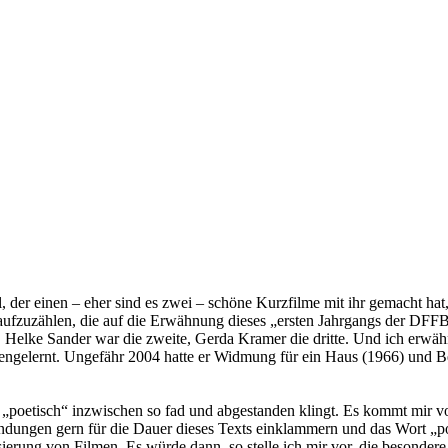
l, der einen – eher sind es zwei – schöne Kurzfilme mit ihr gemacht hat
ufzuzählen, die auf die Erwähnung dieses „ersten Jahrgangs der DFFB“
Helke Sander war die zweite, Gerda Kramer die dritte. Und ich erwäh
nengelernt. Ungefähr 2004 hatte er Widmung für ein Haus (1966) und B
 „poetisch“ inzwischen so fad und abgestanden klingt. Es kommt mir vo
dungen gern für die Dauer dieses Texts einklammern und das Wort „po
sierung von Filmen. Es würde dann, so stelle ich mir vor, die besonder