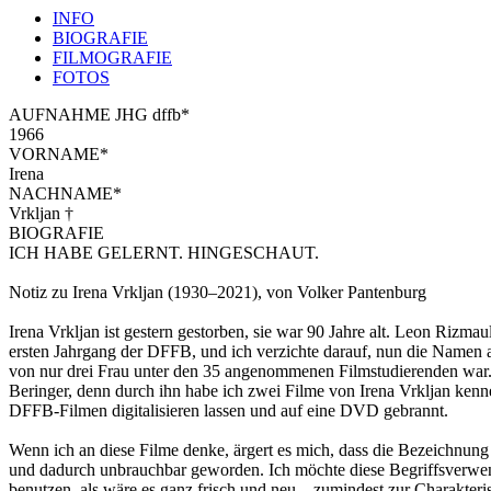
INFO
BIOGRAFIE
FILMOGRAFIE
FOTOS
AUFNAHME JHG dffb*
1966
VORNAME*
Irena
NACHNAME*
Vrkljan †
BIOGRAFIE
ICH HABE GELERNT. HINGESCHAUT.
Notiz zu Irena Vrkljan (1930–2021), von Volker Pantenburg
Irena Vrkljan ist gestern gestorben, sie war 90 Jahre alt. Leon Rizmau
ersten Jahrgang der DFFB, und ich verzichte darauf, nun die Namen a
von nur drei Frau unter den 35 angenommenen Filmstudierenden war. 
Beringer, denn durch ihn habe ich zwei Filme von Irena Vrkljan ken
DFFB-Filmen digitalisieren lassen und auf eine DVD gebrannt.
Wenn ich an diese Filme denke, ärgert es mich, dass die Bezeichnung
und dadurch unbrauchbar geworden. Ich möchte diese Begriffsverwen
benutzen, als wäre es ganz frisch und neu – zumindest zur Charakteri