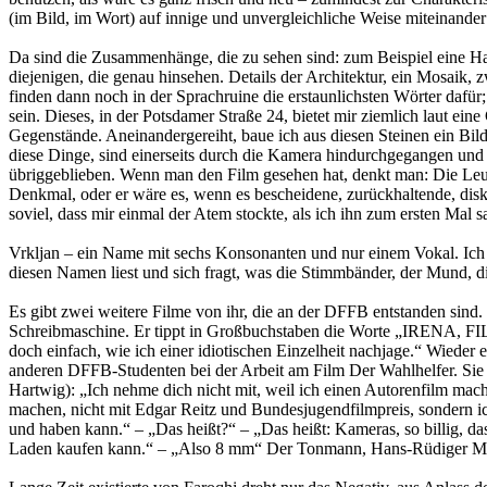
(im Bild, im Wort) auf innige und unvergleichliche Weise miteinander 
Da sind die Zusammenhänge, die zu sehen sind: zum Beispiel eine Hau
diejenigen, die genau hinsehen. Details der Architektur, ein Mosaik
finden dann noch in der Sprachruine die erstaunlichsten Wörter dafü
sein. Dieses, in der Potsdamer Straße 24, bietet mir ziemlich laut ein
Gegenstände. Aneinandergereiht, baue ich aus diesen Steinen ein Bil
diese Dinge, sind einerseits durch die Kamera hindurchgegangen und 
übriggeblieben. Wenn man den Film gesehen hat, denkt man: Die Leute
Denkmal, oder er wäre es, wenn es bescheidene, zurückhaltende, disk
soviel, dass mir einmal der Atem stockte, als ich ihn zum ersten Mal
Vrkljan – ein Name mit sechs Konsonanten und nur einem Vokal. Ich 
diesen Namen liest und sich fragt, was die Stimmbänder, der Mund, di
Es gibt zwei weitere Filme von ihr, die an der DFFB entstanden sind. 
Schreibmaschine. Er tippt in Großbuchstaben die Worte „IRE
doch einfach, wie ich einer idiotischen Einzelheit nachjage.“ Wiede
anderen DFFB-Studenten bei der Arbeit am Film Der Wahlhelfer. Sie 
Hartwig): „Ich nehme dich nicht mit, weil ich einen Autorenfilm mache
machen, nicht mit Edgar Reitz und Bundesjugendfilmpreis, sondern ic
und haben kann.“ – „Das heißt?“ – „Das heißt: Kameras, so billig, da
Laden kaufen kann.“ – „Also 8 mm“ Der Tonmann, Hans-Rüdiger Minow