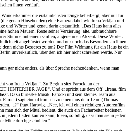
ischen ihnen verläuft.
e Wunderkammer die erstaunlichsten Dinge beherbergt, aber nur für
e (die genau Hinsehenden) eine Kamera dabei wie Irena Vrkljan und
inge und Wörter und genau darin erstaunlich. „Das Haus kann alles
 seine hohen Mauern, Reste seiner Verzierung, alte, unbrauchbare
 ihrer Stimme mit einem sanften, angenehmen Akzent. Diese Wörter,
wöhnlichkeit abgebürstet worden und nur noch das Besondere an ihnen
e denn nichts Besseres zu tun? Der Film Widmung für ein Haus ist ein
erlin unverkäuflich, über den ich hier nicht schreiben werde. Nur
 kann gar nicht anders, als über Sprache nachzudenken, wenn man
cht von Irena Vrkljan“. Zu Beginn sitzt Farocki an der
 HINTERHER JAGE“. Und er spricht aus dem Off: „Irena, film
lässt. Dazu burleske Musik. Farocki und sein kleines Team aus
r). Farocki sagt einmal ironisch zu einem aus dem Team (Thomas
rden, ja?“ fragt Hartwig. „Nee, ich will einen richtigen Autorenfilm
 man sich der Mittel bedient, die auch ein Facharbeiter bedienen
 in jedem Laden kaufen kann; Ideen, so billig, dass man sie in jedem
r Mitte durchgeschnitten.“