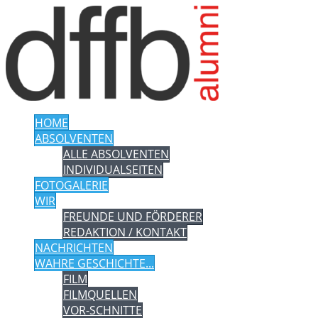
HOME
ABSOLVENTEN
ALLE ABSOLVENTEN
INDIVIDUALSEITEN
FOTOGALERIE
WIR
FREUNDE UND FÖRDERER
REDAKTION / KONTAKT
NACHRICHTEN
WAHRE GESCHICHTE...
FILM
FILMQUELLEN
VOR-SCHNITTE