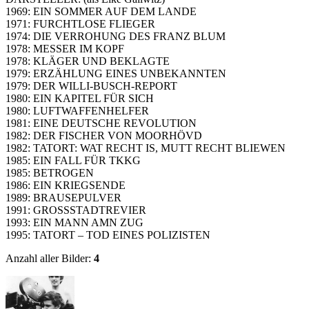
1969: EIN SOMMER AUF DEM LANDE
1971: FURCHTLOSE FLIEGER
1974: DIE VERROHUNG DES FRANZ BLUM
1978: MESSER IM KOPF
1978: KLÄGER UND BEKLAGTE
1979: ERZÄHLUNG EINES UNBEKANNTEN
1979: DER WILLI-BUSCH-REPORT
1980: EIN KAPITEL FÜR SICH
1980: LUFTWAFFENHELFER
1981: EINE DEUTSCHE REVOLUTION
1982: DER FISCHER VON MOORHÖVD
1982: TATORT: WAT RECHT IS, MUTT RECHT BLIEWEN
1985: EIN FALL FÜR TKKG
1985: BETROGEN
1986: EIN KRIEGSENDE
1989: BRAUSEPULVER
1991: GROSSSTADTREVIER
1993: EIN MANN AMN ZUG
1995: TATORT – TOD EINES POLIZISTEN
Anzahl aller Bilder:
4