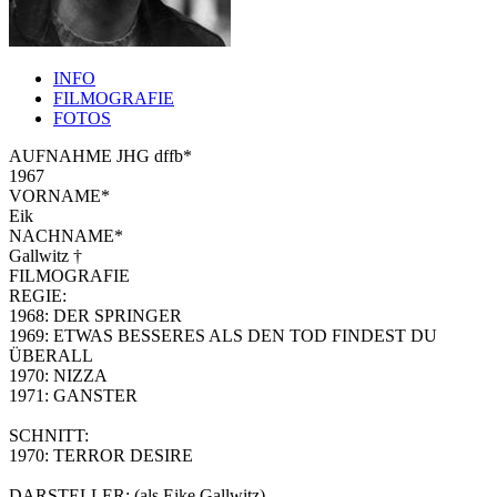
INFO
FILMOGRAFIE
FOTOS
AUFNAHME JHG dffb*
1967
VORNAME*
Eik
NACHNAME*
Gallwitz †
FILMOGRAFIE
REGIE:
1968: DER SPRINGER
1969: ETWAS BESSERES ALS DEN TOD FINDEST DU
ÜBERALL
1970: NIZZA
1971: GANSTER
SCHNITT:
1970: TERROR DESIRE
DARSTELLER: (als Eike Gallwitz)