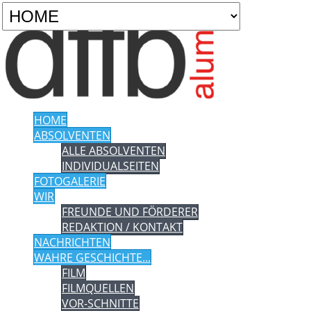
HOME
ABSOLVENTEN
ALLE ABSOLVENTEN
INDIVIDUALSEITEN
FOTOGALERIE
WIR
FREUNDE UND FÖRDERER
REDAKTION / KONTAKT
NACHRICHTEN
WAHRE GESCHICHTE...
FILM
FILMQUELLEN
VOR-SCHNITTE