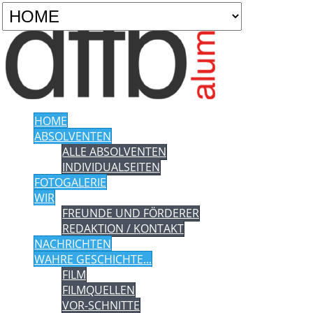
HOME
ABSOLVENTEN
ALLE ABSOLVENTEN
INDIVIDUALSEITEN
FOTOGALERIE
WIR
FREUNDE UND FÖRDERER
REDAKTION / KONTAKT
NACHRICHTEN
WAHRE GESCHICHTE...
FILM
FILMQUELLEN
VOR-SCHNITTE